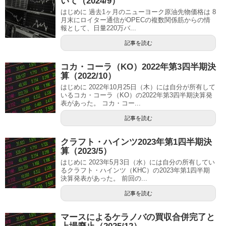
いて（2024/9）
はじめに 過去1ヶ月のニューヨーク原油先物価格は 8
月末にロイター通信がOPECの複数関係筋からの情
報として、日量220万バ...
記事を読む
コカ・コーラ（KO）2022年第3四半期決
算（2022/10）
はじめに 2022年10月25日（木）には自分が所有して
いるコカ・コーラ（KO）の2022年第3四半期決算発
表があった。 コカ・コー...
記事を読む
クラフト・ハインツ2023年第1四半期決
算（2023/5）
はじめに 2023年5月3日（水）には自分の所有してい
るクラフト・ハインツ（KHC）の2023年第1四半期
決算発表があった。 前回の...
記事を読む
マースによるケラノバの買収合併完了と