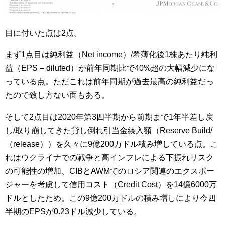
目に付いた点は2点。
まず1点目は純利益（Net income）/希薄化後1株あたり純利
益（EPS – diluted）が前年同期比で40%超の大幅減少にな
っている点。ただこれは前年同期が過去最高の純利益だっ
たので致し方ない面もある。
そして2点目は2020年第3四半期から前期まで1年半差し戻
し/取り崩してきた貸し倒れ引当金繰入額（Reserve Build/
（release））を久々に9億200万ドル積み増している点。こ
れはウクライナでの戦争と高インフレによる下振れリスク
の可能性の増加、CIBとAWMでのロシア関連のエクスポー
ジャーを考慮して信用コスト（Credit Cost）を14億6000万
ドルとしたため。この9億200万ドルの積み増しにより今四
半期のEPSが0.23ドル減少している。