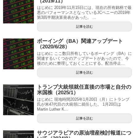
（2019/11）
はじめに 2019年11月15日には、現在の所有銘柄で最
悪のパフォーマンスとなっているJCペニーの2019年
第3四半期決算発表があった。 ...
記事を読む
ボーイング（BA）関連アップデート
（2020/6/28）
はじめに ここ数日所有しているボーイング（BA）に
関連するいくつかのアップデートがあったので、今
後のために整理しておくことにする。配当停止...
記事を読む
トランプ大統領就任直後の市場と自分の
米国株（2025/1）
はじめに 現地時間2025年1月20日（月）にトランプ
氏が米47代目の大統領に就任した。 1月20日は
Martin Luther K...
記事を読む
サウジアラビアの原油増産検討報道につ