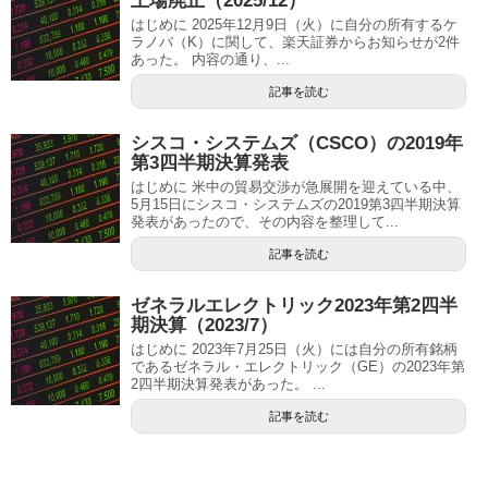
上場廃止（2025/12）
はじめに 2025年12月9日（火）に自分の所有するケ
ラノバ（K）に関して、楽天証券からお知らせが2件
あった。 内容の通り、...
記事を読む
シスコ・システムズ（CSCO）の2019年
第3四半期決算発表
はじめに 米中の貿易交渉が急展開を迎えている中、
5月15日にシスコ・システムズの2019第3四半期決算
発表があったので、その内容を整理して...
記事を読む
ゼネラルエレクトリック2023年第2四半
期決算（2023/7）
はじめに 2023年7月25日（火）には自分の所有銘柄
であるゼネラル・エレクトリック（GE）の2023年第
2四半期決算発表があった。 ...
記事を読む