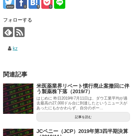
error
0
0
フォローする
kz
関連記事
米医薬業界リベート慣行廃止案撤回に伴
う製薬株下落（2019/7）
はじめに 昨日2019年7月11日は、ダウ工業平均が過
去最高の27,000ドル台に到達したというニュースが
あったにもかかわらず、自分のポー...
記事を読む
JCペニー（JCP）2019年第3四半期決算