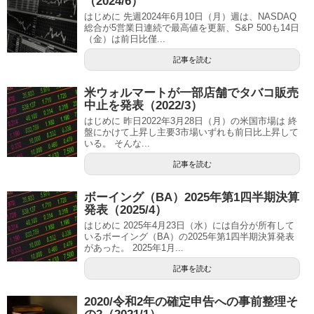
（2024/6）
はじめに 先週2024年6月10日（月）週は、NASDAQ
総合が5営業日連続で最高値を更新、S&P 500も14日
（金）は前日比僅...
記事を読む
米ウォルマートが一部店舗でタバコ販売
中止を発表（2022/3）
はじめに 昨日2022年3月28日（月）の米国市場は 終
盤にかけて上昇し主要3市場いずれも前日比上昇して
いる。 そんな...
記事を読む
ボーイング（BA）2025年第1四半期決算
発表（2025/4）
はじめに 2025年4月23日（水）には自分が所有して
いるボーイング（BA）の2025年第1四半期決算発表
があった。 2025年1月...
記事を読む
2020/令和2年の確定申告への事前整理そ