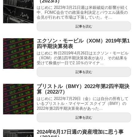
（2023/3）
はじめに 2023年3月21日週は米銀破綻の影響が続く
中、FOMC会合での政策金利決定とパウエル議長の
会見が行われて市場は下落していた。そ...
記事を読む
エクソン・モービル（XOM）2019年第1
四半期決算発表
はじめに 昨日2019年4月26日はエクソン・モービル
（XOM）の第1四半期決算発表があり、その結果を
受けて株価が一日で2.10％のマイナ...
記事を読む
ブリストル（BMY）2022年第2四半期決
算（2022/7）
はじめに 2022年7月29日（金）には自分の所有して
いるブリストル・マイヤーズ スクイブ（BMY）の
2022年第2四半期決算発表があった...
記事を読む
2024年6月17日週の資産増加に思う事