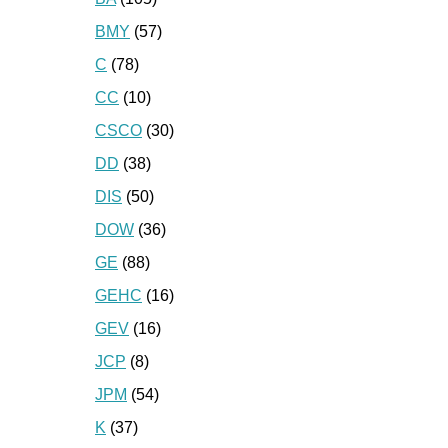
BMY
(57)
C
(78)
CC
(10)
CSCO
(30)
DD
(38)
DIS
(50)
DOW
(36)
GE
(88)
GEHC
(16)
GEV
(16)
JCP
(8)
JPM
(54)
K
(37)