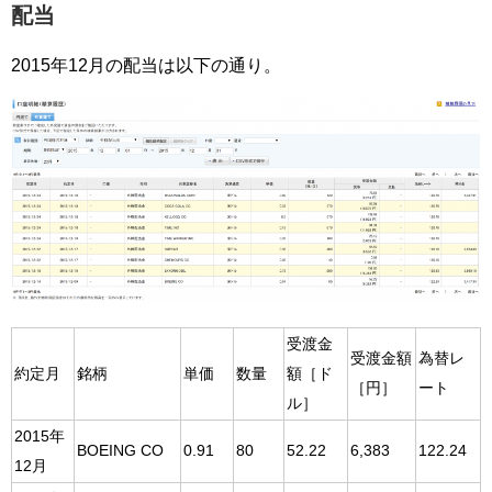
配当
2015年12月の配当は以下の通り。
受渡金
受渡金額
為替レ
約定月
銘柄
単価
数量
額［ド
［円］
ート
ル］
2015年
BOEING CO
0.91
80
52.22
6,383
122.24
12月