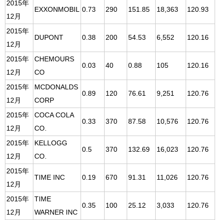
2015年
EXXONMOBIL
0.73
290
151.85
18,363
120.93
12月
2015年
DUPONT
0.38
200
54.53
6,552
120.16
12月
2015年
CHEMOURS
0.03
40
0.88
105
120.16
12月
CO
2015年
MCDONALDS
0.89
120
76.61
9,251
120.76
12月
CORP
2015年
COCA COLA
0.33
370
87.58
10,576
120.76
12月
CO.
2015年
KELLOGG
0.5
370
132.69
16,023
120.76
12月
CO.
2015年
TIME INC
0.19
670
91.31
11,026
120.76
12月
2015年
TIME
0.35
100
25.12
3,033
120.76
12月
WARNER INC