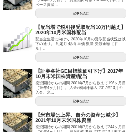
ベース資産...
記事を読む
【配当増で税引後受取配当10万円越え】
2020年10月米国株配当
配当金生活に向けて 2020年10月の受取配当状況は以
下の通り。 約定月 銘柄 単価 数量 受渡金額［ド
ル］...
記事を読む
【証券各社GE目標株価引下げ】2017年
10月末米国株資産/配当
投資開始からの期間 2001年7月から数えて196ヶ月目
（16年4ヶ月目）。 入金/米国株購入 2017年10月の
入金、米...
記事を読む
【米市場は上昇、自分の資産は減少】
2021年10月末米国株資産
投資開始からの期間 2001年7月から数えて244ヶ月目
（20年4ヶ月目）。 資産動向考察 2021年10月末の円