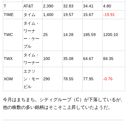
T
AT&T
2,390
32.83
34.41
4.80
TIME
タイム
1,400
19.57
15.67
-19.91
タイム・
ワーナ
TWC
25
14.28
185.59
1200.10
ー・ケー
ブル
タイム・
TWX
100
35.08
64.67
84.35
ワーナー
エクソ
XOM
ン・モー
290
78.55
77.95
-0.76
ビル
今月はまちまち。シティグループ（C）が下落しているが、
他の株数の多い銘柄はそこそこ上昇していたようだ。