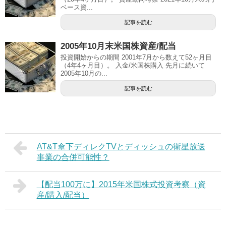
ベース資...
記事を読む
2005年10月末米国株資産/配当
投資開始からの期間 2001年7月から数えて52ヶ月目
（4年4ヶ月目）。 入金/米国株購入 先月に続いて
2005年10月の...
記事を読む
AT&T傘下ディレクTVとディッシュの衛星放送
事業の合併可能性？
【配当100万に】2015年米国株式投資考察（資
産/購入/配当）