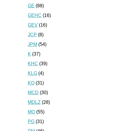
GE
(88)
GEHC
(16)
GEV
(16)
JCP
(8)
JPM
(54)
K
(37)
KHC
(39)
KLG
(4)
KO
(31)
MCD
(30)
MDLZ
(28)
MO
(55)
PG
(31)