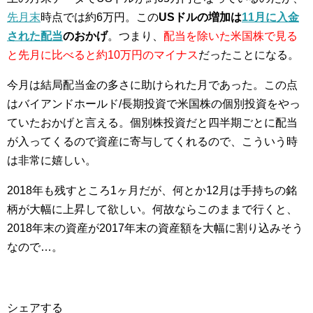
先月末
時点では約6万円。この
USドルの増加は
11月に入金
された配当
のおかげ
。つまり、
配当を除いた米国株で見る
と先月に比べると約10万円のマイナス
だったことになる。
今月は結局配当金の多さに助けられた月であった。この点
はバイアンドホールド/長期投資で米国株の個別投資をやっ
ていたおかげと言える。個別株投資だと四半期ごとに配当
が入ってくるので資産に寄与してくれるので、こういう時
は非常に嬉しい。
2018年も残すところ1ヶ月だが、何とか12月は手持ちの銘
柄が大幅に上昇して欲しい。何故ならこのままで行くと、
2018年末の資産が2017年末の資産額を大幅に割り込みそう
なので…。
シェアする