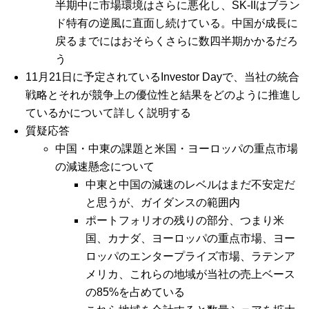
半期中に市場環境はさらに悪化し、SK-IIはブラン
ド特有の逆風に直面し続けている。中国が成長に
戻るまでにはおそらくさらに数四半期かかるだろ
う
11月21日に予定されているInvestor Dayで、当社の統合
戦略とそれが競争上の優位性と結果をどのように推進し
ているかについて詳しく説明する
質疑応答
中国・中東の課題と米国・ヨーロッパの重点市場
の減速懸念について
中東と中国の減速のレベルはまだ不安定だ
と思うが、ガイダンスの範囲内
ポートフォリオの残りの部分、つまり米
国、カナダ、ヨーロッパの重点市場、ヨー
ロッパのエンタープライズ市場、ラテンア
メリカ、これらの地域が当社の売上ベース
の85%を占めている