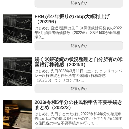
記事を読む
FRBが27年振りの75bp大幅利上げ
（2022/6）
はじめに 直近1週間は先日 米労働統計局発表の2022
年5月消費者物価指数（2022/6） S&P 500が弱気相
場入...
記事を読む
続く米銀破綻の状況整理と自分所有の米
国銀行株雑感（2023/3）
はじめに 先日2023年3月11日（土）には シリコンバ
レー銀行破綻と自分所有の米国銀行株雑感
（2023/3） でシリコンバレ...
記事を読む
2023/令和5年分の住民税申告不要手続き
まとめ（2023/2）
はじめに 先日まとめた様に2022/令和4年分の確定申
告はe-Taxでの提出を行ったので、今年も配当に関す
る住民税の申告不要手続きを行って...