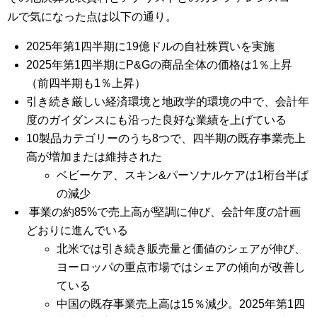
ルで気になった点は以下の通り。
2025年第1四半期に19億ドルの自社株買いを実施
2025年第1四半期にP&Gの商品全体の価格は1％上昇
（前四半期も1％上昇）
引き続き厳しい経済環境と地政学的環境の中で、会計年
度のガイダンスにも沿った良好な業績を上げている
10製品カテゴリーのうち8つで、四半期の既存事業売上
高が増加または維持された
ベビーケア、スキン&パーソナルケアは1桁台半ば
の減少
事業の約85%で売上高が堅調に伸び、会計年度の計画
どおりに進んでいる
北米では引き続き販売量と価値のシェアが伸び、
ヨーロッパの重点市場ではシェアの傾向が改善し
ている
中国の既存事業売上高は15％減少。2025年第1四