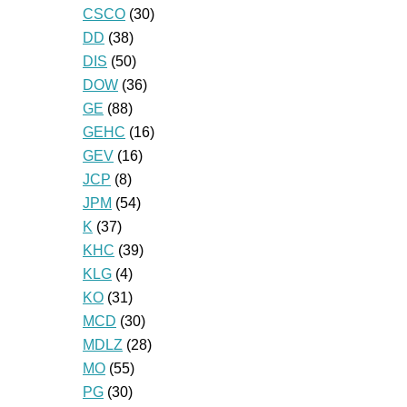
CSCO
(30)
DD
(38)
DIS
(50)
DOW
(36)
GE
(88)
GEHC
(16)
GEV
(16)
JCP
(8)
JPM
(54)
K
(37)
KHC
(39)
KLG
(4)
KO
(31)
MCD
(30)
MDLZ
(28)
MO
(55)
PG
(30)