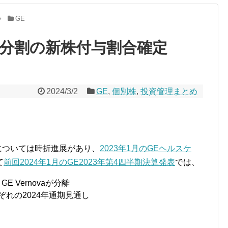
GE
事業分割の新株付与割合確定
2024/3/2
GE
,
個別株
,
投資管理まとめ
については時折進展があり、
2023年1月のGEヘルスケ
て
前回2024年1月のGE2023年第4四半期決算発表
では、
とGE Vernovaが分離
vaそれぞれの2024年通期見通し