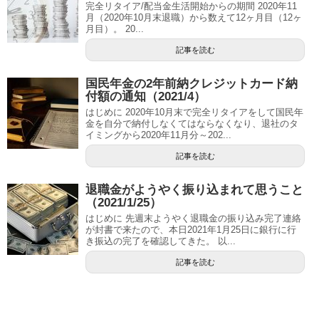
完全リタイア/配当金生活開始からの期間 2020年11
月（2020年10月末退職）から数えて12ヶ月目（12ヶ
月目）。 20...
記事を読む
国民年金の2年前納クレジットカード納
付額の通知（2021/4）
はじめに 2020年10月末で完全リタイアをして国民年
金を自分で納付しなくてはならなくなり、退社のタ
イミングから2020年11月分～202...
記事を読む
退職金がようやく振り込まれて思うこと
（2021/1/25）
はじめに 先週末ようやく退職金の振り込み完了連絡
が封書で来たので、本日2021年1月25日に銀行に行
き振込の完了を確認してきた。 以...
記事を読む