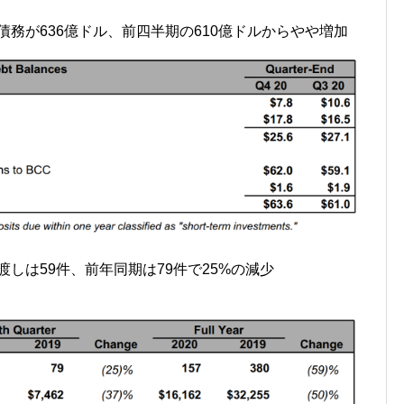
総債務が636億ドル、前四半期の610億ドルからやや増加
渡しは59件、前年同期は79件で25%の減少