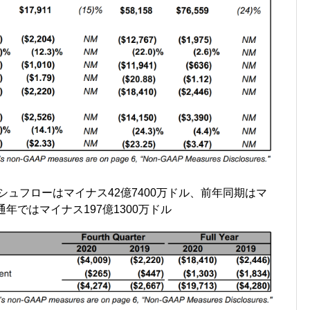
ッシュフローはマイナス42億7400万ドル、前年同期はマ
年通年ではマイナス197億1300万ドル