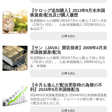
【ケロッグ追加購入】2013年9月末米国
株資産/配当及び購入履歴
投資開始からの期間 2001年7月から数えて147ヶ月目
（12年3ヶ月目）。 入金/米国株購入 2013年9月の入
金は以下...
記事を読む
【サン（JAVA）買収発表】2009年4月末
米国株資産/配当
投資開始からの期間 2001年7月から数えて94ヶ月目
（7年10ヶ月目）。 入金/米国株購入 2009年4月は入
金、米国株...
記事を読む
【今月も進んだ配当受取時の為替の不
利】2024年9月米国株配当
2024年9月米国株受取配当 2024年9月の米国株受取配
当状況は以下の通り。 ドルベースの税引前一株当た
り配当を加えると以...
記事を読む