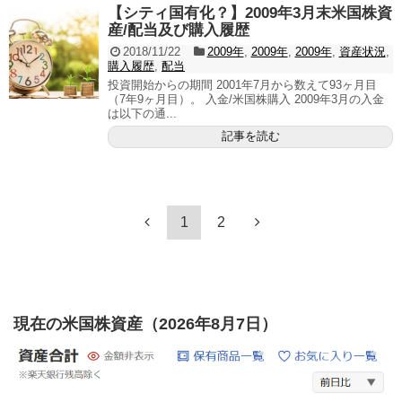
【シティ国有化？】2009年3月末米国株資
産/配当及び購入履歴
2018/11/22
2009年
,
2009年
,
2009年
,
資産状況
,
購入履歴
,
配当
投資開始からの期間 2001年7月から数えて93ヶ月目
（7年9ヶ月目）。 入金/米国株購入 2009年3月の入金
は以下の通...
記事を読む
1
2
現在の米国株資産（2026年8月7日）