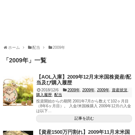
ホーム
配当
2009年
「
2009年
」
一覧
【AOL入庫】2009年12月末米国株資産/配
当及び購入履歴
2018/12/6
2009年
,
2009年
,
2009年
,
資産状況
,
購入履歴
,
配当
投資開始からの期間 2001年7月から数えて102ヶ月目
（8年6ヶ月目）。 入金/米国株購入 2009年12月の入金
は以下...
記事を読む
【資産1500万円割れ】2009年11月末米国