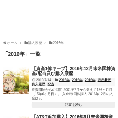
ホーム
購入履歴
2016年
「
2016年
」
一覧
【資産1億キープ】2016年12月末米国株資
産/配当及び購入履歴
2019/7/14
2016年
,
2016年
,
2016年
,
資産状況
,
購入履歴
,
配当
投資開始からの期間 2001年7月から数えて186ヶ月目
（15年6ヶ月目）。 入金/米国株購入 2016年12月の入
金は以...
記事を読む
【AT&T追加購入】2016年9月末米国株資