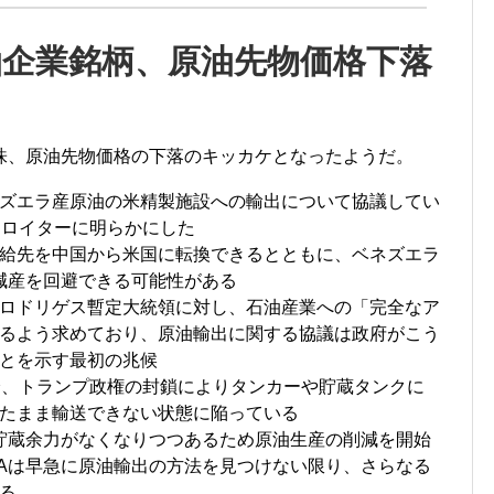
石油企業銘柄、原油先物価格下落
株、原油先物価格の下落のキッカケとなったようだ。
ズエラ産原油の米精製施設への輸出について協議してい
、ロイターに明らかにした
給先を中国から米国に転換できるとともに、ベネズエラ
幅減産を回避できる可能性がある
ロドリゲス暫定大統領に対し、石油産業への「完全なア
るよう求めており、原油輸出に関する協議は政府がこう
とを示す最初の兆候
降、トランプ政権の封鎖によりタンカーや貯蔵タンクに
たまま輸送できない状態に陥っている
て貯蔵余力がなくなりつつあるため原油生産の削減を開始
SAは早急に原油輸出の方法を見つけない限り、さらなる
る