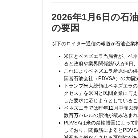
2026年1月6日の
の要因
以下のロイター通信の報道が石油企業
米国とベネズエラ当局者が、ベネ
ると政府や業界関係筋5人が6日
これによりベネズエラ産原油の供
国営石油会社（PDVSA）の大
トランプ米大統領はベネズエラの
クセス」を米国と民間企業に与え
した要求に応じようとしているこ
ベネズエラでは昨年12月中旬以
数百万バレルの原油が積み込まれ
PDVSAは米の禁輸措置によっ
しており、関係筋によるとPDV
減産を余儀なくされる可能性があ