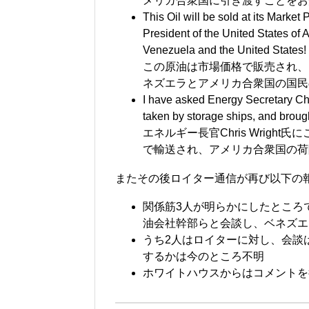
メリカ合衆国に引き渡すことをお
This Oil will be sold at its Market
President of the United States of A
Venezuela and the United States!
この原油は市場価格で販売され、
ネズエラとアメリカ合衆国の国民
I have asked Energy Secretary Chri
taken by storage ships, and brough
エネルギー長官Chris Wrig
で輸送され、アメリカ合衆国の荷
またその後ロイター通信が再び以下の
関係筋3人が明らかにしたところ
油会社幹部らと会談し、ベネズエ
うち2人はロイターに対し、会談
するかは今のところ不明
ホワイトハウスからはコメントを