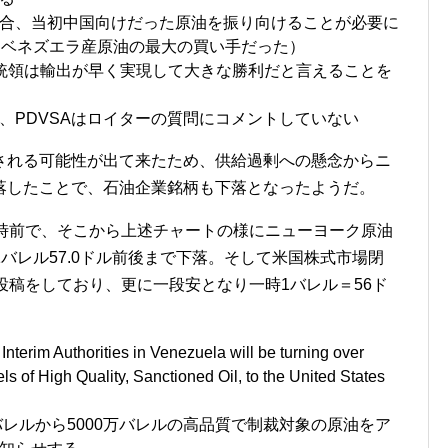
合、当初中国向けだった原油を振り向けることが必要に
、ベネズエラ産原油の最大の買い手だった）
統領は輸出が早く実現して大きな勝利だと言えることを
、PDVSAはロイターの質問にコメントしていない
される可能性が出て来たため、供給過剰への懸念からニ
落したことで、石油企業銘柄も下落となったようだ。
0時前で、そこから上述チャートの様にニューヨーク原油
ら1バレル57.0ドル前後まで下落。そして米国株式市場閉
投稿をしており、更に一段安となり一時1バレル＝56ド
Interim Authorities in Venezuela will be turning over
 of High Quality, Sanctioned Oil, to the United States
バレルから5000万バレルの高品質で制裁対象の原油をア