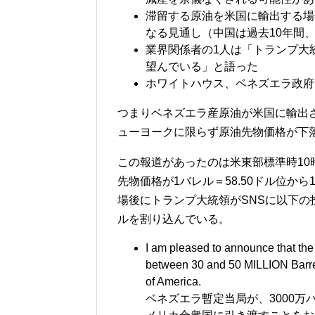
滞留する原油を米国に輸出する場
なる見通し（中国は過去10年間
業界関係者の1人は「トランプ大
望んでいる」と語った
ホワイトハウス、ベネズエラ政府
つまりベネズエラ産原油が米国に輸出
ューヨークに限らず原油先物価格が下
この報道があったのは米東部標準時1
先物価格が1バレル＝58.50ドル位か
場後にトランプ大統領がSNSに以下の
ルを割り込んでいる。
I am pleased to announce that the 
between 30 and 50 MILLION Barrels
of America.
ベネズエラ暫定当局が、3000万