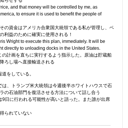
知らせする
 Price, and that money will be controlled by me, as
merica, to ensure it is used to benefit the people of
その資金はアメリカ合衆国大統領である私が管理し、ベ
の利益のために確実に使用される！
s Wright to execute this plan, immediately. It will be
t directly to unloading docks in the United States.
ht氏にこの計画を直ちに実行するよう指示した。原油は貯蔵船
降ろし場へ直接輸送される
報道をしている。
では、トランプ米大統領は今週後半ホワイトハウスで石
ラの石油部門を復活させる方法について話し合う
は9日に行われる可能性が高いと語った。また誰が出席
得られていない