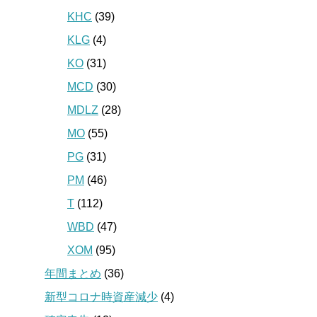
KHC
(39)
KLG
(4)
KO
(31)
MCD
(30)
MDLZ
(28)
MO
(55)
PG
(31)
PM
(46)
T
(112)
WBD
(47)
XOM
(95)
年間まとめ
(36)
新型コロナ時資産減少
(4)