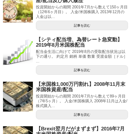
産/配当及び購入履歴
投資開始からの期間 2001年7月から数えて150ヶ月目
（12年6ヶ月目）。 入金/米国株購入 2013年12月の
入金は以...
記事を読む
【シティ配当増、為替レート急変動】
2019年8月米国株配当
配当金生活に向けて 2019年8月の受取配当状況は以
下の通り。 約定月 銘柄 単価 数量 受渡金額［ドル］
...
記事を読む
【米国株1,000万円割れ】2008年11月末
米国株資産/配当
投資開始からの期間 2001年7月から数えて89ヶ月目
（7年5ヶ月）。 入金/米国株購入 2008年11月は入金/
株式購入...
記事を読む
【Brexit翌月だがまずまず】2016年7月