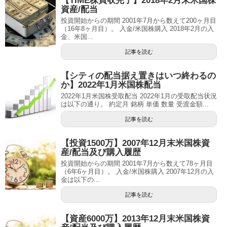
【TIME株買収完了】2018年2月末米国株
資産/配当
投資開始からの期間 2001年7月から数えて200ヶ月目
（16年8ヶ月目）。 入金/米国株購入 2018年2月の入
金、米国...
記事を読む
【シティの配当据え置きはいつ終わるの
か】2022年1月米国株配当
2022年1月米国株受取配当 2022年1月の受取配当状況
は以下の通り。 約定月 銘柄 単価 数量 受渡金額...
記事を読む
【投資1500万】2007年12月末米国株資
産/配当及び購入履歴
投資開始からの期間 2001年7月から数えて78ヶ月目
（6年6ヶ月目）。 入金/米国株購入 2007年12月の入
金は以下の...
記事を読む
【資産6000万】2013年12月末米国株資