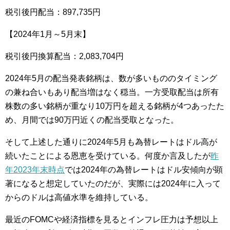
税引後円配当：897,735円
【2024年1月～5月末】
税引後円換算配当：2,083,704円
2024年5月の配当発表銘柄は、数が多いもののタイミング
の兼ね合いもあり配当増はなく穏当。一方受取配当は所有
株数の多い銘柄が重なり10万円を超える銘柄が4つあったた
め、月間では90万円近くの配当受取となった。
そして上述した通りに2024年5月も為替レートはドル高が
続いたことによる恩恵を受けている。何度か言及したが
昨
年2023年末時点
では2024年の為替レートはドル安傾向が顕
著になると想定していたのだが、実際には2024年に入って
からのドルは高値水準を維持している。
最近のFOMCや経済指標を見るとインフレ圧力は予想以上