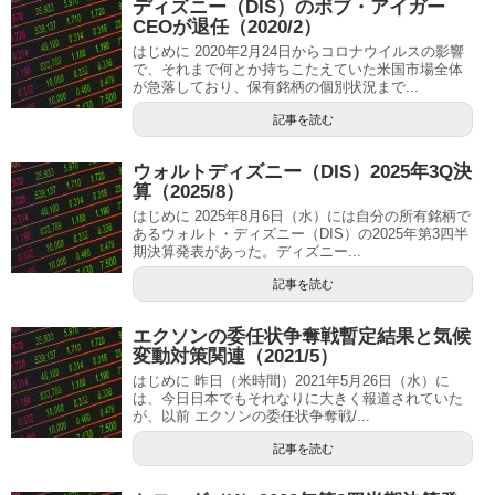
ディズニー（DIS）のボブ・アイガー
CEOが退任（2020/2）
はじめに 2020年2月24日からコロナウイルスの影響
で、それまで何とか持ちこたえていた米国市場全体
が急落しており、保有銘柄の個別状況まで...
記事を読む
ウォルトディズニー（DIS）2025年3Q決
算（2025/8）
はじめに 2025年8月6日（水）には自分の所有銘柄で
あるウォルト・ディズニー（DIS）の2025年第3四半
期決算発表があった。ディズニー...
記事を読む
エクソンの委任状争奪戦暫定結果と気候
変動対策関連（2021/5）
はじめに 昨日（米時間）2021年5月26日（水）に
は、今日日本でもそれなりに大きく報道されていた
が、以前 エクソンの委任状争奪戦/...
記事を読む