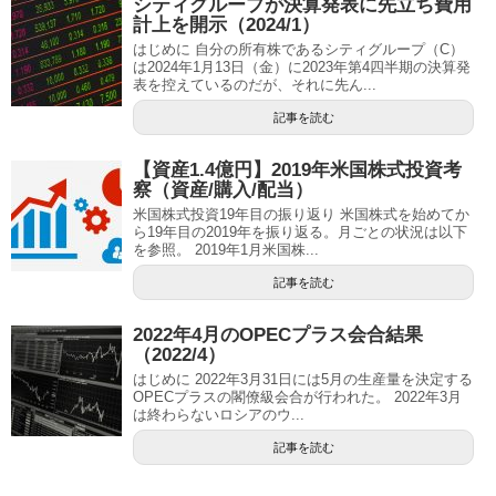
シティグループが決算発表に先立ち費用
計上を開示（2024/1）
はじめに 自分の所有株であるシティグループ（C）
は2024年1月13日（金）に2023年第4四半期の決算発
表を控えているのだが、それに先ん...
記事を読む
【資産1.4億円】2019年米国株式投資考
察（資産/購入/配当）
米国株式投資19年目の振り返り 米国株式を始めてか
ら19年目の2019年を振り返る。月ごとの状況は以下
を参照。 2019年1月米国株...
記事を読む
2022年4月のOPECプラス会合結果
（2022/4）
はじめに 2022年3月31日には5月の生産量を決定する
OPECプラスの閣僚級会合が行われた。 2022年3月
は終わらないロシアのウ...
記事を読む