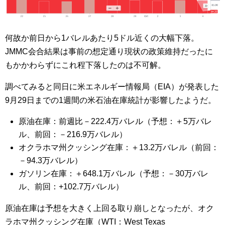
何故か前日から1バレルあたり5ドル近くの大幅下落。
JMMC会合結果は事前の想定通り現状の政策維持だったに
もかかわらずにこれ程下落したのは不可解。
調べてみると同日に米エネルギー情報局（EIA）が発表した
9月29日までの1週間の米石油在庫統計が影響したようだ。
原油在庫：前週比－222.4万バレル（予想：＋5万バレ
ル、前回：－216.9万バレル）
オクラホマ州クッシング在庫：＋13.2万バレル（前回：
－94.3万バレル）
ガソリン在庫：＋648.1万バレル（予想：－30万バレ
ル、前回：+102.7万バレル）
原油在庫は予想を大きく上回る取り崩しとなったが、オク
ラホマ州クッシング在庫（WTI：West Texas