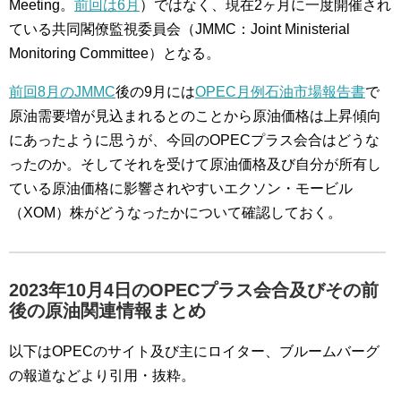
Meeting。
前回は6月
）ではなく、現在2ヶ月に一度開催され
ている共同閣僚監視委員会（JMMC：Joint Ministerial
Monitoring Committee）となる。
前回8月のJMMC
後の9月には
OPEC月例石油市場報告書
で
原油需要増が見込まれるとのことから原油価格は上昇傾向
にあったように思うが、今回のOPECプラス会合はどうな
ったのか。そしてそれを受けて原油価格及び自分が所有し
ている原油価格に影響されやすいエクソン・モービル
（XOM）株がどうなったかについて確認しておく。
2023年10月4日のOPECプラス会合及びその前
後の原油関連情報まとめ
以下はOPECのサイト及び主にロイター、ブルームバーグ
の報道などより引用・抜粋。