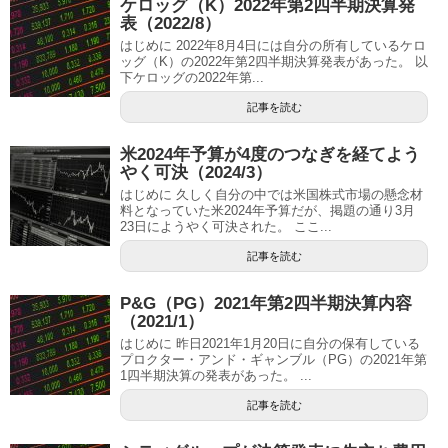
ケロッグ（K）2022年第2四半期決算発
表（2022/8）
はじめに 2022年8月4日には自分の所有しているケロ
ッグ（K）の2022年第2四半期決算発表があった。 以
下ケロッグの2022年第...
記事を読む
米2024年予算が4度のつなぎを経てよう
やく可決（2024/3）
はじめに 久しく自分の中では米国株式市場の懸念材
料となっていた米2024年予算だが、掲題の通り3月
23日にようやく可決された。 ここ...
記事を読む
P&G（PG）2021年第2四半期決算内容
（2021/1）
はじめに 昨日2021年1月20日に自分の保有している
プロクター・アンド・ギャンブル（PG）の2021年第
1四半期決算の発表があった。 ...
記事を読む