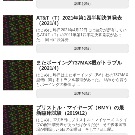
記事を読む
AT&T（T）2021年第1四半期決算発表
（2021/4）
はじめに 昨日2021年4月22日には自分が所有してい
るAT&T（T）の2021年第1四半期決算発表があっ
た。 同日に決算発...
記事を読む
またボーイング737MAX機がトラブル
（2021/4）
はじめに 昨日はまたボーイング（BA）社の737MAX
型機に関するトラブル報道があった。 結果から言う
とボーイングの株価は ...
記事を読む
ブリストル・マイヤーズ（BMY）の最
新臨床試験（2019/12）
はじめに 12月5日にブリストル・マイヤーズ スクイ
ブの配当増発表があったばかりだが、その後米国市
場が閉場した6日の金曜日、そして7日土曜...