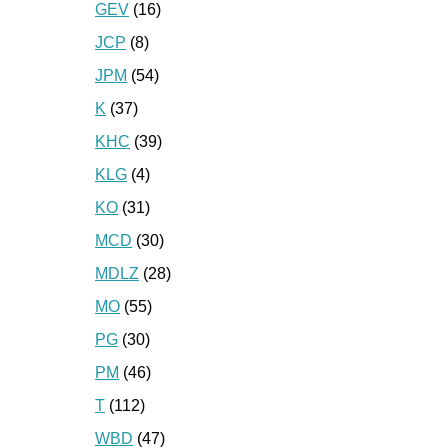
GEV
(16)
JCP
(8)
JPM
(54)
K
(37)
KHC
(39)
KLG
(4)
KO
(31)
MCD
(30)
MDLZ
(28)
MO
(55)
PG
(30)
PM
(46)
T
(112)
WBD
(47)