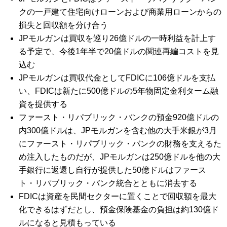
クの一戸建て住宅向けローンおよび商業用ローンからの
損失と回収額を分け合う
JPモルガンは買収を巡り26億ドルの一時利益を計上す
る予定で、今後1年半で20億ドルの関連再編コストを見
込む
JPモルガンは買収代金としてFDICに106億ドルを支払
い、FDICは新たに500億ドルの5年物固定金利ターム融
資を提供する
ファースト・リパブリック・バンクの預金920億ドルの
内300億ドルは、JPモルガンを含む他の大手米銀が3月
にファースト・リパブリック・バンクの財務を支えるた
め注入したものだが、JPモルガンは250億ドルを他の大
手銀行に返還し自行が提供した50億ドルはファース
ト・リパブリック・バンク統合とともに消去する
FDICは資産を民間セクターに置くことで回収額を最大
化できるはずだとし、預金保険基金の負担は約130億ド
ルになると見積もっている