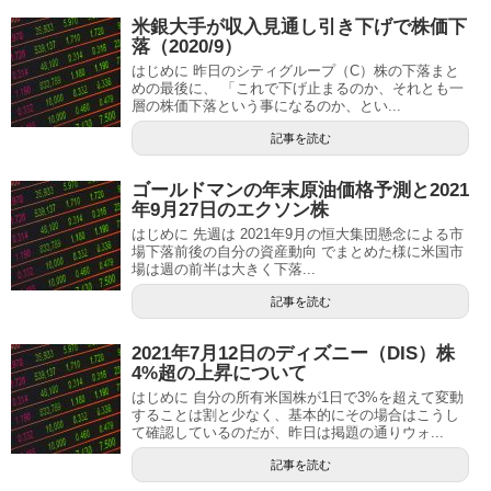
米銀大手が収入見通し引き下げで株価下
落（2020/9）
はじめに 昨日のシティグループ（C）株の下落まと
めの最後に、 「これで下げ止まるのか、それとも一
層の株価下落という事になるのか、とい...
記事を読む
ゴールドマンの年末原油価格予測と2021
年9月27日のエクソン株
はじめに 先週は 2021年9月の恒大集団懸念による市
場下落前後の自分の資産動向 でまとめた様に米国市
場は週の前半は大きく下落...
記事を読む
2021年7月12日のディズニー（DIS）株
4%超の上昇について
はじめに 自分の所有米国株が1日で3%を超えて変動
することは割と少なく、基本的にその場合はこうし
て確認しているのだが、昨日は掲題の通りウォ...
記事を読む