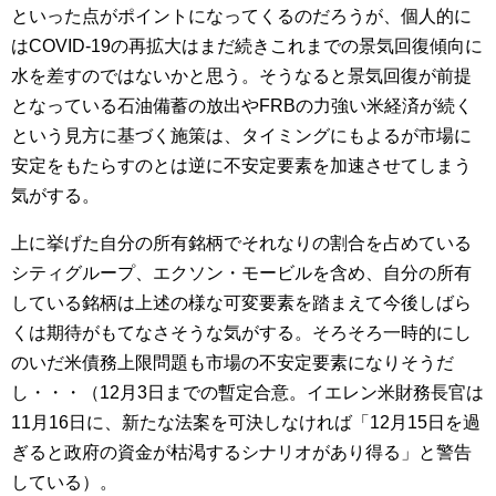
といった点がポイントになってくるのだろうが、個人的に
はCOVID-19の再拡大はまだ続きこれまでの景気回復傾向に
水を差すのではないかと思う。そうなると景気回復が前提
となっている石油備蓄の放出やFRBの力強い米経済が続く
という見方に基づく施策は、タイミングにもよるが市場に
安定をもたらすのとは逆に不安定要素を加速させてしまう
気がする。
上に挙げた自分の所有銘柄でそれなりの割合を占めている
シティグループ、エクソン・モービルを含め、自分の所有
している銘柄は上述の様な可変要素を踏まえて今後しばら
くは期待がもてなさそうな気がする。そろそろ一時的にし
のいだ米債務上限問題も市場の不安定要素になりそうだ
し・・・（12月3日までの暫定合意。イエレン米財務長官は
11月16日に、新たな法案を可決しなければ「12月15日を過
ぎると政府の資金が枯渇するシナリオがあり得る」と警告
している）。