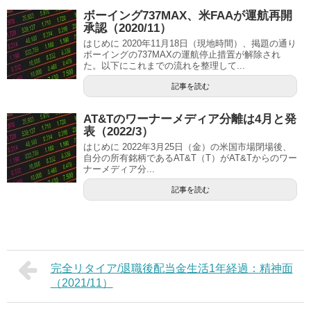
ボーイング737MAX、米FAAが運航再開
承認（2020/11）
はじめに 2020年11月18日（現地時間）、掲題の通り
ボーイングの737MAXの運航停止措置が解除され
た。以下にこれまでの流れを整理して...
記事を読む
AT&Tのワーナーメディア分離は4月と発
表（2022/3）
はじめに 2022年3月25日（金）の米国市場閉場後、
自分の所有銘柄であるAT&T（T）がAT&Tからのワー
ナーメディア分...
記事を読む
完全リタイア/退職後配当金生活1年経過：精神面
（2021/11）