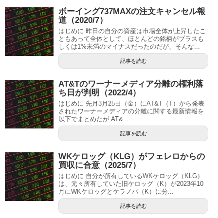
ボーイング737MAXの注文キャンセル報
道（2020/7）
はじめに 昨日の自分の資産は市場全体が上昇したこ
ともあって全体として、ほとんどの銘柄がプラスも
しくは1%未満のマイナスだったのだが、そんな...
記事を読む
AT&Tのワーナーメディア分離の権利落
ち日が判明（2022/4）
はじめに 先月3月25日（金）にAT&T（T）から発表
されたワーナーメディアの分離に関する最新情報を
以下でまとめたが AT&...
記事を読む
WKケロッグ（KLG）がフェレロからの
買収に合意（2025/7）
はじめに 自分が所有しているWKケロッグ（KLG）
は、元々所有していた旧ケロッグ（K）が2023年10
月にWKケロッグとケラノバ（K）に分...
記事を読む