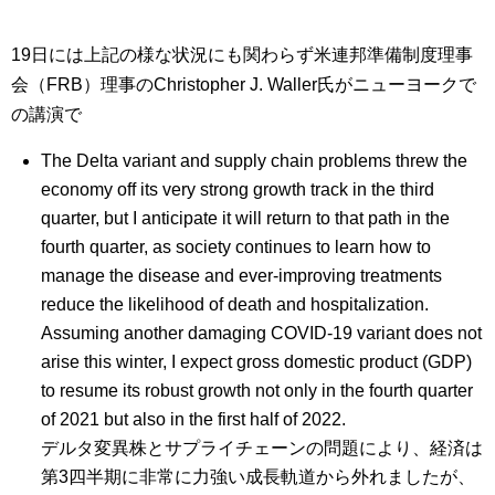
19日には上記の様な状況にも関わらず米連邦準備制度理事
会（FRB）理事のChristopher J. Waller氏がニューヨークで
の講演で
The Delta variant and supply chain problems threw the
economy off its very strong growth track in the third
quarter, but I anticipate it will return to that path in the
fourth quarter, as society continues to learn how to
manage the disease and ever-improving treatments
reduce the likelihood of death and hospitalization.
Assuming another damaging COVID-19 variant does not
arise this winter, I expect gross domestic product (GDP)
to resume its robust growth not only in the fourth quarter
of 2021 but also in the first half of 2022.
デルタ変異株とサプライチェーンの問題により、経済は
第3四半期に非常に力強い成長軌道から外れましたが、