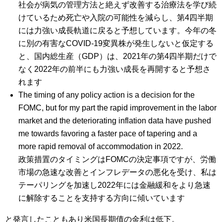
社会が病気の管理方法と絶えず改善する治療法を学び続
けているため死亡や入院の可能性を減らし、第4四半期
には力強い成長軌道に戻ると予想しています。今年の冬
に別の有害なCOVID-19変異株が発生しないと仮定する
と、国内総生産（GDP）は、2021年の第4四半期だけで
なく2022年の前半にも力強い成長を再開すると予想さ
れます
The timing of any policy action is a decision for the
FOMC, but for my part the rapid improvement in the labor
market and the deteriorating inflation data have pushed
me towards favoring a faster pace of tapering and a
more rapid removal of accommodation in 2022.
政策措置のタイミングはFOMCの決定事項ですが、労働
市場の急速な改善とインフレデータの悪化を受け、私は
テーパリングを加速し2022年には金融緩和をより急速
に解除することを支持する方向に傾いています
と発言したこともあり米国長期債の金利は低下。