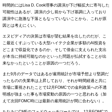
時間的にはLisa D. Cook理事の講演が下げ幅拡大に寄与した
可能性はあるが、講演の少し前から下げ基調に入っており
講演中に急激な下落ともなっていないことから、これが原
因とは考えにくい。
エヌビディアの決算は市場が望む結果を出したのだが、こ
こ最近くすぶっている大型ハイテク企業が多額のAI投資を
どこまで収益化できるのか、そして借金に支えられた支出
が本当に持続可能なのかといった問題が払拭することが出
来なかったということが原因の一つだろう。
また9月のデータではあるが雇用統計が市場予想より堅調だ
ったものの失業率は上昇しており、それが時間経過と共に
市場に重視されたことで12月FOMCでの金利政策への不透
明感が強まった事も市場変動の原因の一つと思われる（加
えて次回FOMC時には最新の雇用統計が間に合わない）。
ちなみにCMEのフェドウォッチツールでは、12月FOMCで