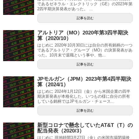
であるゼネラル・エレクトリック（GE）の2023年第
2四半期決算発表があった。 ...
記事を読む
アルトリア（MO）2020年第3四半期決
算（2020/10）
はじめに 2020年10月30日には自分の所有銘柄の一つ
であるアルトリア・グループ（MO）の決算発表があ
った。10月末で退職という事や、他...
記事を読む
JPモルガン（JPM）2023年第4四半期決
算（2024/1）
はじめに 2024年1月12日（金）から米国企業の四半
期決算発表が本格化した。いつもの様に自分の所有
している銘柄ではJPモルガン・チェース...
記事を読む
新型コロナで懸念していたAT&T（T）の
配当発表（2020/3）
はじめに 現地時間3月27日（金）の米国市場閉場後