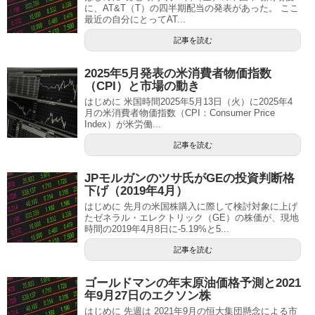
に、AT&T（T）の四半期配当の発表があった。 ここ
最近の自分にとってAT...
記事を読む
2025年5月発表の米消費者物価指数
（CPI）と市場の動き
はじめに 米国時間2025年5月13日（火）に2025年4
月の米消費者物価指数（CPI：Consumer Price
Index）が米労働...
記事を読む
JPモルガンのツサ氏がGEの投資判断格
下げ（2019年4月）
はじめに 先月の米国株購入に際して検討対象に上げ
たゼネラル・エレクトリック（GE）の株価が、現地
時間の2019年4月8日に-5.19%と5...
記事を読む
ゴールドマンの年末原油価格予測と2021
年9月27日のエクソン株
はじめに 先週は 2021年9月の恒大集団懸念による市