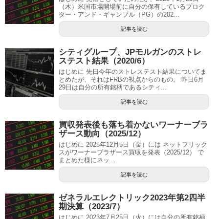
（木）米国市場開場前に自分の保有しているプロク
ター・アンド・ギャンブル（PG）の202...
記事を読む
シティグループ、JPモルガンのストレ
ステスト結果（2020/6）
はじめに 先日今年のストレステスト結果についてま
とめたが、それはFRBの視点からのもの。 昨日6月
29日は自分の所有銘柄であるシティ...
記事を読む
買収発表後も落ち着かないワーナーブラ
ザース動向（2025/12）
はじめに 2025年12月5日（金）には ネットフリック
スがワーナーブラザース買収を発表（2025/12） で
まとめた様にネッ...
記事を読む
ゼネラルエレクトリック2023年第2四半
期決算（2023/7）
はじめに 2023年7月25日（火）には自分の所有銘柄